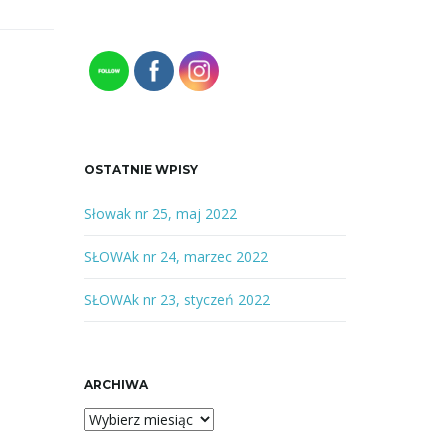
u
k
a
n
e
s
ł
o
OSTATNIE WPISY
w
o
Słowak nr 25, maj 2022
l
u
SŁOWAk nr 24, marzec 2022
b
f
SŁOWAk nr 23, styczeń 2022
r
a
z
a
ARCHIWA
A
r