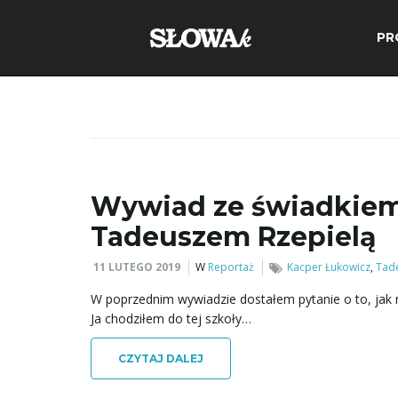
PR
Wywiad ze świadkiem 
Tadeuszem Rzepielą
11 LUTEGO 2019
W
Reportaż
Kacper Łukowicz
,
Tade
W poprzednim wywiadzie dostałem pytanie o to, jak mi
Ja chodziłem do tej szkoły…
CZYTAJ DALEJ