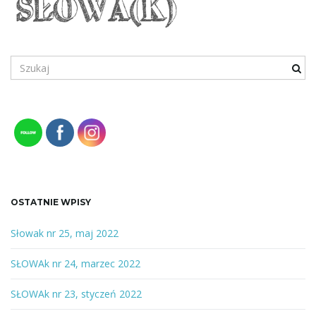
S
z
u
k
a
n
e
s
ł
o
OSTATNIE WPISY
w
o
Słowak nr 25, maj 2022
l
SŁOWAk nr 24, marzec 2022
u
b
SŁOWAk nr 23, styczeń 2022
f
r