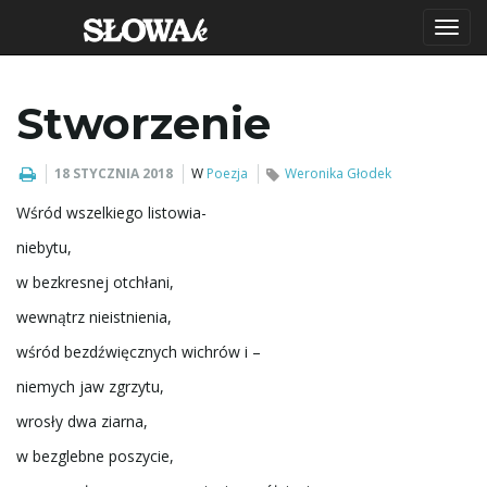
P
Stworzenie
r
18 STYCZNIA 2018
W
Poezja
Weronika Głodek
Wśród wszelkiego listowia-
niebytu,
z
w bezkresnej otchłani,
wewnątrz nieistnienia,
e
wśród bezdźwięcznych wichrów i –
niemych jaw zgrzytu,
wrosły dwa ziarna,
ł
w bezglebne poszycie,