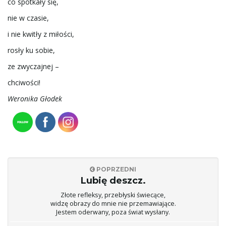
co spotkały się,
w
nie w czasie,
i nie kwitły z miłości,
i
rosły ku sobie,
ze zwyczajnej –
chciwości!
g
Weronika Głodek
a
POPRZEDNI
c
Lubię deszcz.
Złote refleksy, przebłyski świecące,
widzę obrazy do mnie nie przemawiające.
Jestem oderwany, poza świat wysłany.
j