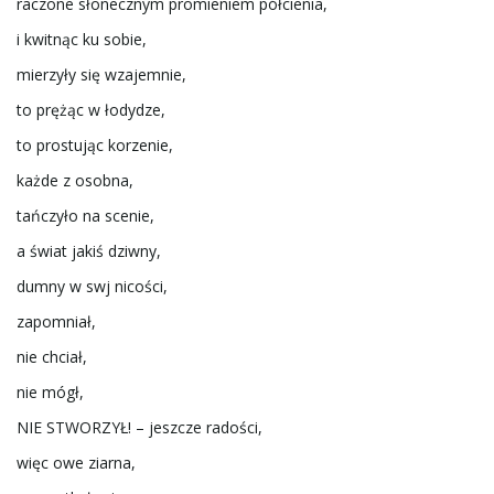
raczone słonecznym promieniem półcienia,
i kwitnąc ku sobie,
ą
mierzyły się wzajemnie,
to prężąc w łodydze,
c
to prostując korzenie,
każde z osobna,
tańczyło na scenie,
z
a świat jakiś dziwny,
dumny w swj nicości,
zapomniał,
n
nie chciał,
nie mógł,
a
NIE STWORZYŁ! – jeszcze radości,
więc owe ziarna,