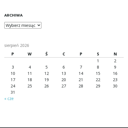
a
z
ARCHIWA
a
A
r
c
h
sierpień 2026
i
P
W
Ś
C
P
S
N
w
1
2
a
3
4
5
6
7
8
9
10
11
12
13
14
15
16
17
18
19
20
21
22
23
24
25
26
27
28
29
30
31
« cze